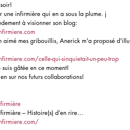
soir!
r une infirmière qui en a sous la plume. j
udement à visionner son blog:
infirmiere.com
aimé mes gribouillis, Anerick m'a proposé d'illus
nfirmiere.com/celle-qui-sinquietait-un-peu-trop
 suis gâtée en ce moment!
ien sur nos futurs collaborations!
nfirmière
firmière – Histoire(s) d’en rire…
infirmiere.com/