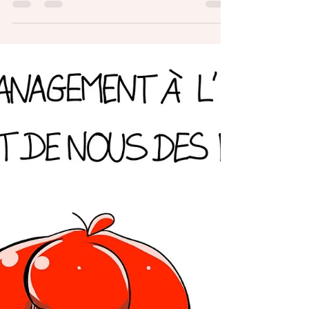
riche en ce moment et assez agaçante, ça
m’a inspiré ce dessin. Oui parce qu’après
tout c’est...