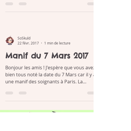
2017 !
Hello les amis ! Ce Samedi 25 Mars à 13h
c'est le cru 2017 des 23 Heures de la BD !
Le principe? Dessiner une BD de 24 pages
en 23 heures...
SoSkuld
22 févr. 2017
1 min de lecture
Manif du 7 Mars 2017
Bonjour les amis ! J'espère que vous avez
bien tous noté la date du 7 Mars car il y a
une manif des soignants à Paris. La
saignée de...