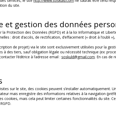
des services, le site
http://www.soskuld.com
ne saurait être tenu re
ation du site.
te et gestion des données pers
 Protection des Données (RGPD) et à la loi Informatique et Libertés, 
s : droit d’accès, de rectification, d’effacement (« droit à l’oubli »), à 
iption de projet) via le site sont exclusivement utilisées pour la gest
s à des tiers, sauf obligation légale ou nécessité technique (ex: proc
contacter l’éditrice à l’adresse email :
soskuld@gmail.com
. En cas de r
s
visites sur le site, des cookies peuvent s’installer automatiquement. Un
sateur mais enregistre des informations relatives à la navigation (préfé
 cookies, mais cela peut limiter certaines fonctionnalités du site. Ce 
 RGPD.