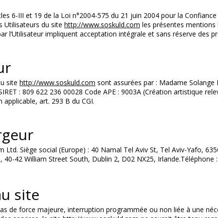
es 6-III et 19 de la Loi n°2004-575 du 21 juin 2004 pour la Confianc
s Utilisateurs du site
http://www.soskuld.com
les présentes mentions 
par l’Utilisateur impliquent acceptation intégrale et sans réserve des 
ur
du site
http://www.soskuld.com
sont assurées par : Madame Solange BA
RET : 809 622 236 00028 Code APE : 9003A (Création artistique relev
 applicable, art. 293 B du CGI.
rgeur
m Ltd. Siège social (Europe) : 40 Namal Tel Aviv St, Tel Aviv-Yafo, 6
d., 40-42 William Street South, Dublin 2, D02 NX25, Irlande.Téléphone
u site
f cas de force majeure, interruption programmée ou non liée à une né