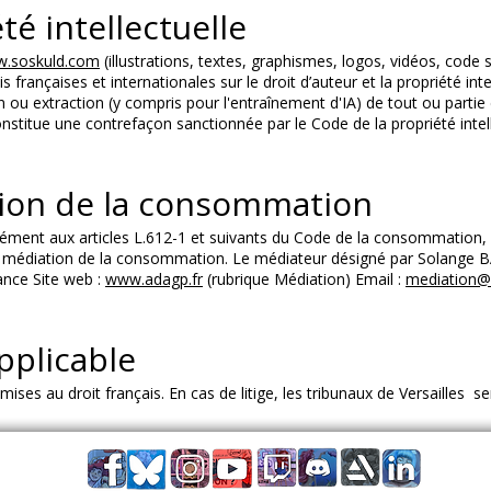
té intellectuelle
w.soskuld.com
(illustrations, textes, graphismes, logos, vidéos, code 
françaises et internationales sur le droit d’auteur et la propriété intel
 ou extraction (y compris pour l'entraînement d'IA) de tout ou partie 
 constitue une contrefaçon sanctionnée par le Code de la propriété intel
tion de la consommation
nt aux articles L.612-1 et suivants du Code de la consommation, e
ir à la médiation de la consommation. Le médiateur désigné par Solang
ance Site web :
www.adagp.fr
(rubrique Médiation) Email :
mediation@
pplicable
ses au droit français. En cas de litige, les tribunaux de Versailles 