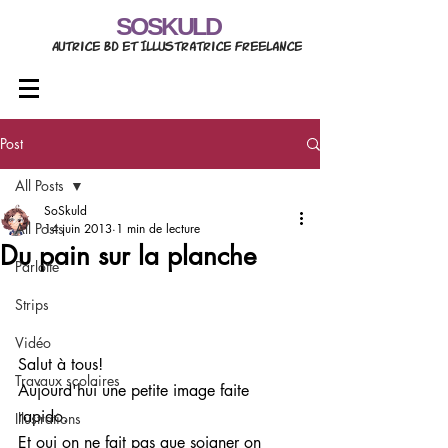
SOSKULD
Autrice BD et Illustratrice freelance
Post
All Posts
SoSkuld
All Posts
14 juin 2013
1 min de lecture
Du pain sur la planche
Parlotte
Strips
Vidéo
Salut à tous!
Travaux scolaires
Aujourd'hui une petite image faite 
rapido.
Illustrations
Et oui on ne fait pas que soigner on 