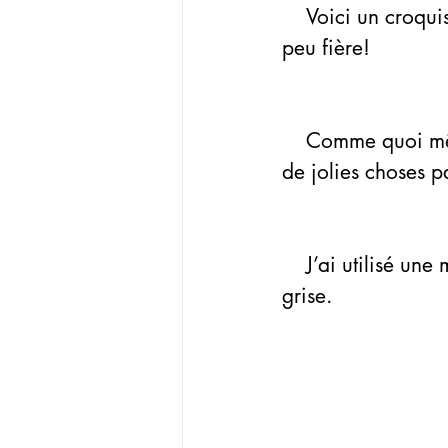
    Voici un croquis fait main, ce n’est pas une copie et j’avoue je n’en suis pas 
peu fière!
    Comme quoi même une dessinatrice de faible niveau comme moi peut pondre 
de jolies choses p
    J’ai utilisé une mine sépia et c’est tout, j’ai légèrement relevé le trait à la mine 
grise.