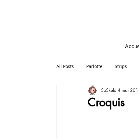
Accue
All Posts
Parlotte
Strips
SoSkuld
4 mai 201
Croquis