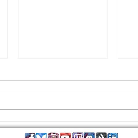
Bas les masques
C'est