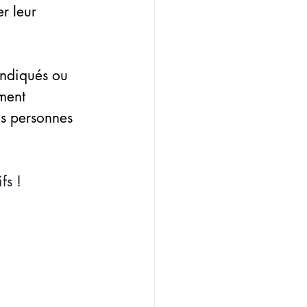
r leur 
yndiqués ou 
ment 
os personnes 
fs ! 