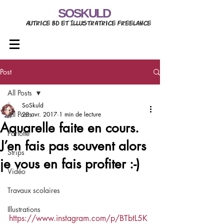
SOSKULD
Autrice BD et Illustratrice freelance
Post
All Posts
SoSkuld
All Posts
28 avr. 2017
1 min de lecture
Aquarelle faite en cours.
Parlotte
J’en fais pas souvent alors
Strips
je vous en fais profiter :-)
Vidéo
Travaux scolaires
Illustrations
https://www.instagram.com/p/BTbtL5K