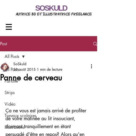
SOSKULD
Autrice BD et Illustratrice freelance
Post
All Posts
SoSkuld
All Posts
31 août 2015
1 min de lecture
Panne de cerveau
Parlotte
Strips
Vidéo
Ça ne vous est jamais arrivé de profiter 
Travaux scolaires
de votre matinée au lit insouciant, 
dormant tranquillement en étant 
Illustrations
persuadé d'être en repos? Alors qu'en 