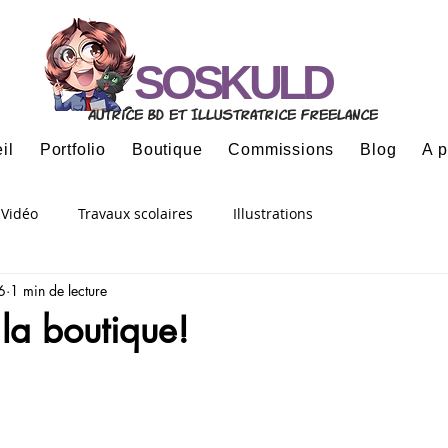
SOSKULD
Autrice BD et Illustratrice freelance
il
Portfolio
Boutique
Commissions
Blog
A 
Vidéo
Travaux scolaires
Illustrations
6
1 min de lecture
la boutique!