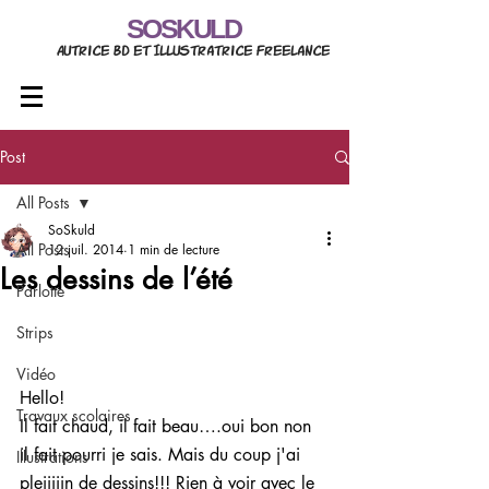
SOSKULD
Autrice BD et Illustratrice freelance
Post
All Posts
SoSkuld
All Posts
12 juil. 2014
1 min de lecture
Les dessins de l’été
Parlotte
Strips
Vidéo
Hello!
Travaux scolaires
Il fait chaud, il fait beau….oui bon non 
il fait pourri je sais. Mais du coup j'ai 
Illustrations
pleiiiiin de dessins!!! Rien à voir avec le 