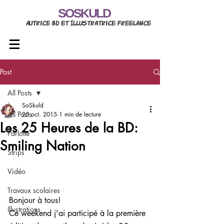
SOSKULD
Autrice BD et Illustratrice freelance
Post
All Posts
SoSkuld
All Posts
25 oct. 2015
1 min de lecture
Les 25 Heures de la BD:
Parlotte
Smiling Nation
Strips
Vidéo
Travaux scolaires
Bonjour à tous!
Illustrations
Ce weekend j'ai participé à la première 