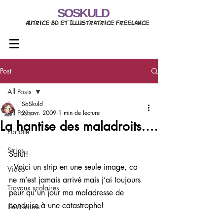
SOSKULD
Autrice BD et Illustratrice freelance
Post
All Posts
SoSkuld
All Posts
21 avr. 2009
1 min de lecture
La hantise des maladroits….
Parlotte
Strips
Salut!
  Voici un strip en une seule image, ca 
Vidéo
ne m’est jamais arrivé mais j’ai toujours 
Travaux scolaires
peur qu’un jour ma maladresse de 
conduise à une catastrophe!
Illustrations