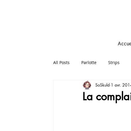
Accue
All Posts
Parlotte
Strips
SoSkuld
1 avr. 201
La complai