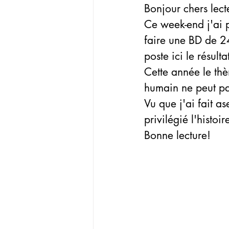
Bonjour chers lect
Ce week-end j'ai p
faire une BD de 24
poste ici le résulta
Cette année le thè
humain ne peut pa
Vu que j'ai fait as
privilégié l'histoir
Bonne lecture!