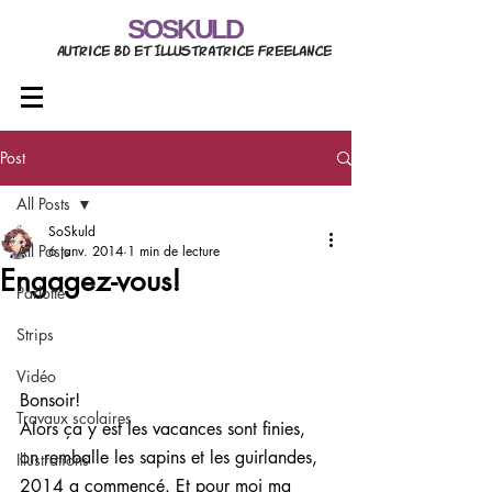
SOSKULD
Autrice BD et Illustratrice freelance
Post
All Posts
SoSkuld
All Posts
6 janv. 2014
1 min de lecture
Engagez-vous!
Parlotte
Strips
Vidéo
Bonsoir!
Travaux scolaires
Alors ça y est les vacances sont finies, 
on remballe les sapins et les guirlandes, 
Illustrations
2014 a commencé. Et pour moi ma 