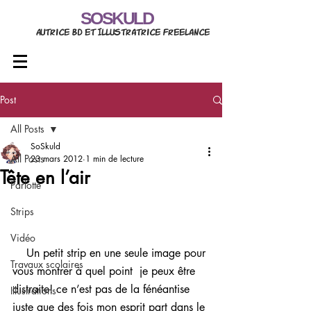
SOSKULD
Autrice BD et Illustratrice freelance
Post
All Posts
SoSkuld
All Posts
23 mars 2012
1 min de lecture
Tête en l’air
Parlotte
Strips
Vidéo
    Un petit strip en une seule image pour 
Travaux scolaires
vous montrer à quel point  je peux être 
distraite! ce n’est pas de la fénéantise 
Illustrations
juste que des fois mon esprit part dans le 