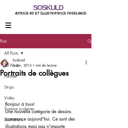
SOSKULD
Autrice BD et Illustratrice freelance
Post
All Posts
SoSkuld
All Posts
3 déc. 2013
1 min de lecture
Portraits de collègues
Parlotte
Strips
Vidéo
Bonjour à tous!
Travaux scolaires
Une nouvelle catégorie de dessins 
commence aujourd'hui. Ce sont des 
Illustrations
illustrations mais pas n'importe 