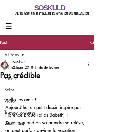
SOSKULD
Autrice BD et Illustratrice freelance
Post
All Posts
SoSkuld
All Posts
2 mars 2018
1 min de lecture
Pas crédible
Parlotte
Strips
Hello les amis !
Vidéo
Aujourd’hui un petit dessin inspiré par 
Travaux scolaires
Florence Braud (alias Babeth) !
J’avoue quand on va prendre sa relève, 
Illustrations
on peut parfois deviner la vacation 