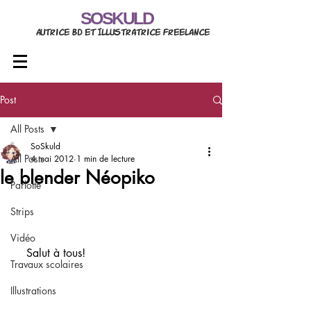
SOSKULD
Autrice BD et Illustratrice freelance
Post
All Posts
SoSkuld
All Posts
4 mai 2012
1 min de lecture
le blender Néopiko
Parlotte
Strips
Vidéo
    Salut à tous!
Travaux scolaires
Illustrations