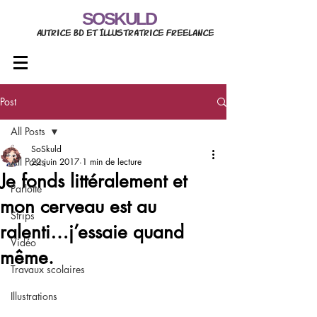
SOSKULD
Autrice BD et Illustratrice freelance
Post
All Posts
SoSkuld
All Posts
22 juin 2017
1 min de lecture
Je fonds littéralement et
Parlotte
mon cerveau est au
Strips
ralenti…j’essaie quand
Vidéo
même.
Travaux scolaires
Illustrations