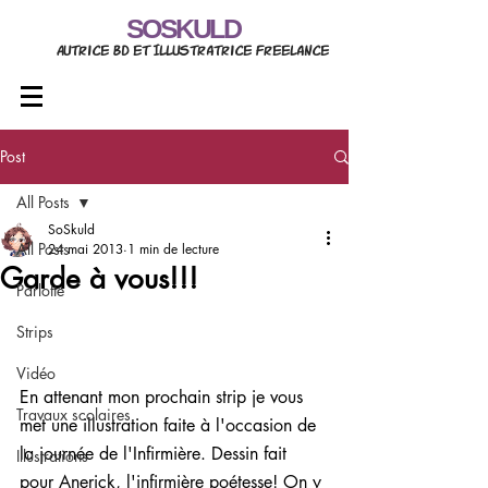
SOSKULD
Autrice BD et Illustratrice freelance
Post
All Posts
SoSkuld
All Posts
24 mai 2013
1 min de lecture
Garde à vous!!!
Parlotte
Strips
Vidéo
En attenant mon prochain strip je vous 
Travaux scolaires
met une illustration faite à l'occasion de 
la journée de l'Infirmière. Dessin fait 
Illustrations
pour Anerick, l'infirmière poétesse! On y 