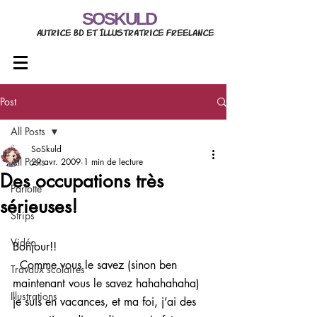
SOSKULD
Autrice BD et Illustratrice freelance
Post
All Posts
SoSkuld
All Posts
29 avr. 2009
1 min de lecture
Des occupations très
Parlotte
sérieuses!
Strips
Vidéo
Bonjour!!
  Comme vous le savez (sinon ben 
Travaux scolaires
maintenant vous le savez hahahahaha) 
Illustrations
je suis en vacances, et ma foi, j’ai des 